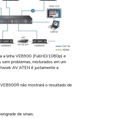
ara a linha VE8900 (FullHD/1080p) e
es sem problemas, misturados em um
etwork AV ATEN é justamente a
 VE8900R não mostrará o resultado de
wngrade de sinais: