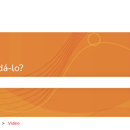
á-lo?
e pesquisa está em branco.
Video