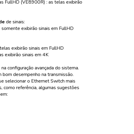
FullHD (VE8900R) : as telas exibirão
de
de sinais:
somente exibirão sinais em FullHD
las exibirão sinais em FullHD
exibirão sinais em 4K
a na configuração avançada do sistema.
 um bom desempenho na transmissão.
e selecionar o Ethernet Switch mais
os, como referência, algumas sugestões
bem: