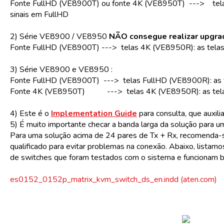
Fonte FullHD (VE8900T) ou fonte 4K (VE8950T) ---> telas 
sinais em FullHD
2) Série VE8900 / VE8950
NÃO consegue realizar upgra
Fonte FullHD (VE8900T) ---> telas 4K (VE8950R): as telas 
3) Série VE8900 e VE8950 :
Fonte FullHD (VE8900T) ---> telas FullHD (VE8900R): as te
Fonte 4K (VE8950T) ---> telas 4K (VE8950R): as telas 
4) Este é o
Implementation Guide
para consulta, que auxili
5) É muito importante checar a banda larga da solução para
Para uma solução acima de 24 pares de Tx + Rx, recomenda-s
qualificado para evitar problemas na conexão. Abaixo, listam
de switches que foram testados com o sistema e funcionam 
es0152_0152p_matrix_kvm_switch_ds_en.indd (aten.com)