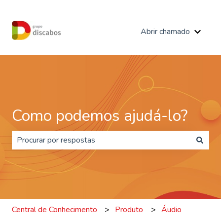
Abrir chamado
Mostra
Como podemos ajudá-lo?
Não há sugestões porque o campo de pesquisa está e
Central de Conhecimento
Produto
Áudio