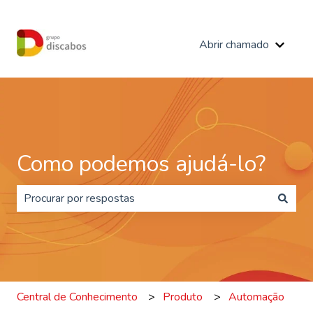
Abrir chamado
Mostra
Como podemos ajudá-lo?
Não há sugestões porque o campo de pesquisa está e
Central de Conhecimento
Produto
Automação