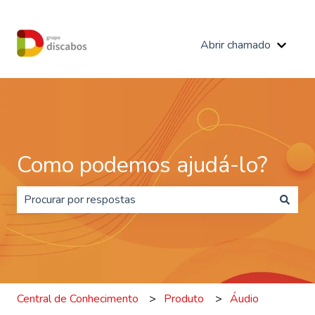
Abrir chamado
Mostra
Como podemos ajudá-lo?
Não há sugestões porque o campo de pesquisa está e
Central de Conhecimento
Produto
Áudio